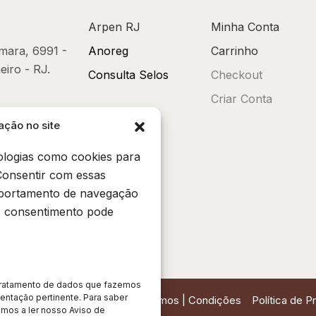
Arpen RJ
Minha Conta
mara, 6991 -
Anoreg
Carrinho
eiro - RJ.
Consulta Selos
Checkout
Criar Conta
ação no site
6507
ologias como cookies para
Consentir com essas
com.br
mportamento de navegação
 o consentimento pode
 tratamento de dados que fazemos
entação pertinente. Para saber
Termos | Condições
Política de P
mos a ler nosso Aviso de