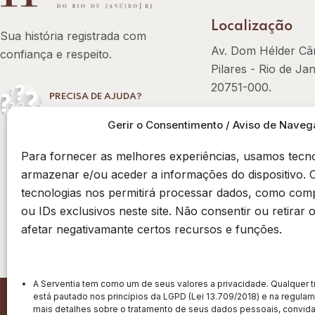
Localização
Sua história registrada com
Av. Dom Hélder Câ
confiança e respeito.
Pilares - Rio de Jan
20751-000.
PRECISA DE AJUDA?
Clique aqui
Contato
Gerir o Consentimento / Aviso de Naveg
Fone :
55 21 3439-
Para fornecer as melhores experiências, usamos tecn
E-mail :
armazenar e/ou aceder a informações do dispositivo. 
cartorio@11rcpnrj.
tecnologias nos permitirá processar dados, como co
ou IDs exclusivos neste site. Não consentir ou retirar
afetar negativamante certos recursos e funções.
A Serventia tem como um de seus valores a privacidade. Qualquer
está pautado nos princípios da LGPD (Lei 13.709/2018) e na regulam
© 2026 - 11º RCPN-RJ. | Todos os direitos reservados.
mais detalhes sobre o tratamento de seus dados pessoais, convida